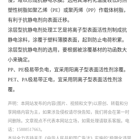
慢，难以形成抗静电水膜。选用其薄利化温度较低的热
塑性树脂如聚乙烯（PE）或聚丙烯（PP）作载体树脂，
有利于抗静电剂向表面迁移。
涂层型抗静电剂处理工艺是将离子型表面活性剂制成抗
静电涂料，涂覆于塑料薄膜表面，起到防止电荷积累。
涂层型抗静电剂的选用，要根据被涂覆基材的功函数大
小来确定。
PP、PE极易带负电，宜采用阳离子型表面活性剂涂覆。
PET、PA极易带正电，宜采用阴离子型表面活性剂涂
覆。
声明：本网站发布的内容(图片、视频和文字)以原创、转载和分
享网络内容为主，如果涉及侵权请尽快告知，我们将会在第一时
间删除。文章观点不代表本网站立场，如需处理请联系客服。电
话：15888517663。
本站全力支持关于《中华人民共和国广告法》实施的“极限化违禁