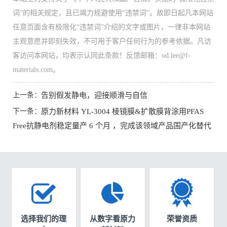
词”的相关规定，且已竭力规避使用“违禁词”。故即日起凡本网站
任意页面含有极限化“违禁词”介绍的文字或图片，一律非本网站
主观意愿并即刻失效，不可用于客户任何行为的参考依据。凡访
客访问本网站，均表示认同此条款！反馈邮箱：od.lee@f-
materials.com。
上一条：
告别假发静电，迎接顺滑与自信
下一条：
原力新材料 YL-3004 棱镜膜&扩散膜背涂用PFAS
Free抗静电剂稳定量产 6 个月 ，完成该领域产品国产化替代
选择我们的理
从数字看原力
荣誉资质