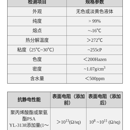
检测项目
规格参数
外观
无色或淡黄色液体
纯度
> 99%
熔点
~-16℃
热分解温度
＞272℃
粘度（25℃~30℃）
~255cP
色度
＜200Hazen
3
密度
~1.07g/cm
含水量
＜500ppm
表面电阻（添加
表面电阻（添加
抗静电性能
前）
后）
聚丙烯酸酯或聚氨
酯PSA
13
8
11
＞10
(Ω/sq)
10
~10
(Ω/sq)
YL-3138添加量(1～