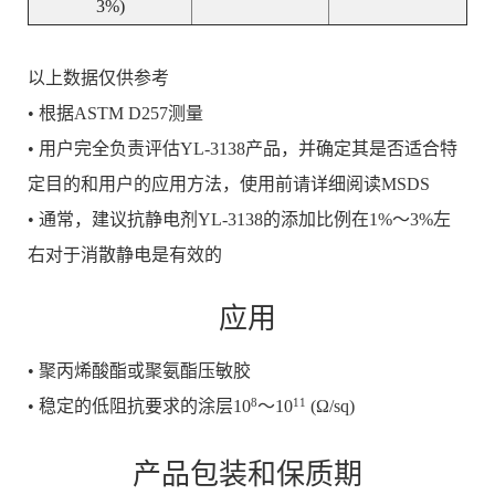
3%)
以上数据仅供参考
• 根据ASTM D257测量
• 用户完全负责评估YL-3138产品，并确定其是否适合特
定目的和用户的应用方法，使用前请详细阅读MSDS
• 通常，建议抗静电剂YL-3138的添加比例在1%～3%左
右对于消散静电是有效的
应用
• 聚丙烯酸酯或聚氨酯压敏胶
8
11
• 稳定的低阻抗要求的涂层
10
～10
(Ω/sq)
产品包装和保质期